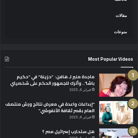
مقالات
منوعات
Most Popular Videos
ماجدة منير لـ هافن: “حزينة” في “حكيم
باشا”.. وأترك للجمهور الحكم على شخصيتي
فبراير 6, 2025
“إبداعات واعدة في معرض نتائج ورش منتصف
العام بقصر ثقافة الأنفوشي”
فبراير 6, 2025
هل ستحارب إسرائيل مصر ؟