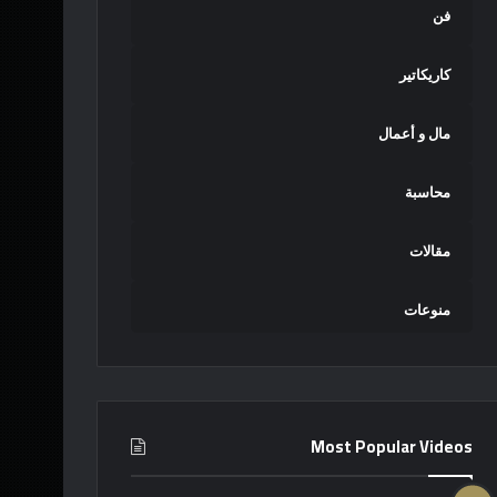
فن
كاريكاتير
مال و أعمال
محاسبة
مقالات
منوعات
Most Popular Videos