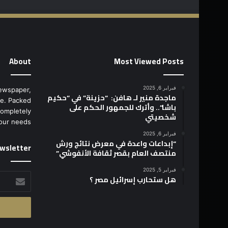
About
Most Viewed Posts
فبراير 6, 2025
ewspaper,
ماجدة منير لـ هافن: “حزينة” في “حكيم
e. Packed
باشا”.. وأترك للجمهور الحكم على
completely
شخصيتي
our needs.
فبراير 6, 2025
“إبداعات واعدة في معرض نتائج ورش
wsletter
منتصف العام بقصر ثقافة الأنفوشي”
فبراير 5, 2025
أدخل
هل ستحارب إسرائيل مصر ؟
بريدك
الإلكتروني