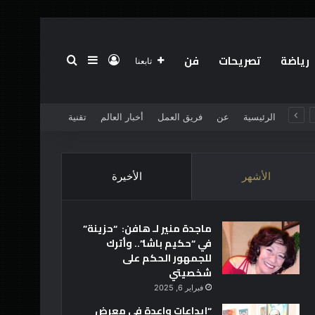
رياضة
تصريحات
فن
تسجيل الدخول
بحث عن
إضافة عمود جانبي
تابعنا
الرئيسية
عن
فريق العمل
أخبار العالم
تقنية
الأشهر
الأخيرة
ماجدة منير لـ هافن: “حزينة”
في “حكيم باشا”.. وأترك
للجمهور الحكم على
شخصيتي
فبراير 6, 2025
“إبداعات واعدة في معرض