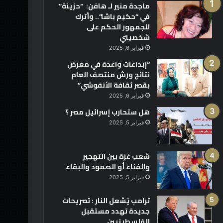
ماجدة منير لـ هافن: “حزينة”
في “حكيم باشا”.. وأترك
للجمهور الحكم على
شخصيتي
فبراير 6, 2025
“إبداعات واعدة في معرض
نتائج ورش منتصف العام
بقصر ثقافة الأنفوشي”
فبراير 6, 2025
هل ستحارب إسرائيل مصر ؟
فبراير 5, 2025
شعب غزة بين التهجير
والفناء أو الصمود والبقاء
فبراير 5, 2025
ترامب يُشعل النار : تصريحات
جديدة تهدد مستقبل
الفلسطينيين