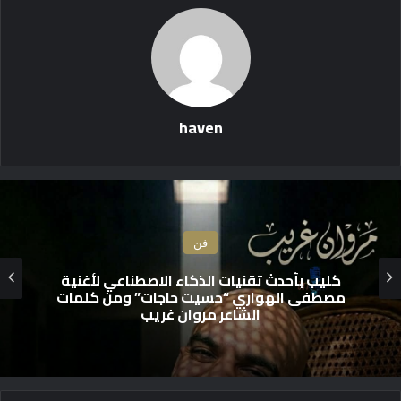
haven
فن
مكتب الشربيني للمحاماة والإستشارات
القانونية يحيي ذكرى الراحل الكبير فريد الديب