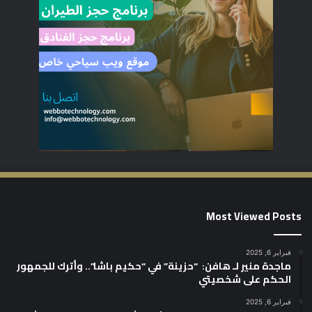
Most Viewed Posts
فبراير 6, 2025
ماجدة منير لـ هافن: “حزينة” في “حكيم باشا”.. وأترك للجمهور
الحكم على شخصيتي
فبراير 6, 2025