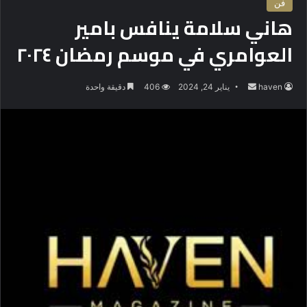
فن
هاني سلامة ينافس بامير
العوامري في موسم رمضان ٢٠٢٤
haven
أ
يناير 24, 2024
406
دقيقة واحدة
ر
س
ل
ب
ر
ي
د
ا
إ
ل
ك
ت
ر