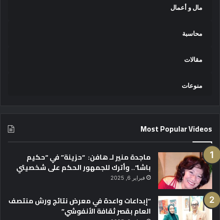
مال و أعمال
محاسبة
مقالات
منوعات
Most Popular Videos
ماجدة منير لـ هافن: “حزينة” في “حكيم
باشا”.. وأترك للجمهور الحكم على شخصيتي
فبراير 6, 2025
“إبداعات واعدة في معرض نتائج ورش منتصف
العام بقصر ثقافة الأنفوشي”