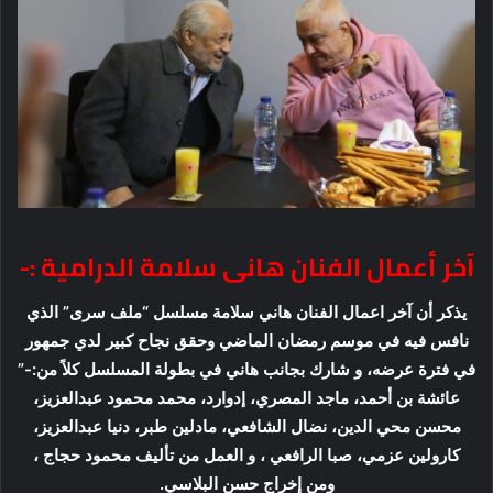
آخر أعمال الفنان هانى سلامة الدرامية :-
يذكر أن آخر اعمال الفنان هاني سلامة مسلسل “ملف سرى” الذي
نافس فيه في موسم رمضان الماضي وحقق نجاح كبير لدي جمهور
في فترة عرضه، و شارك بجانب هاني في بطولة المسلسل كلاً من:-”
عائشة بن أحمد، ماجد المصري، إدوارد، محمد محمود عبدالعزيز،
محسن محي الدين، نضال الشافعي، مادلين طبر، دنيا عبدالعزيز،
كارولين عزمي، صبا الرافعي ، و العمل من تأليف محمود حجاج ،
ومن إخراج حسن البلاسي.