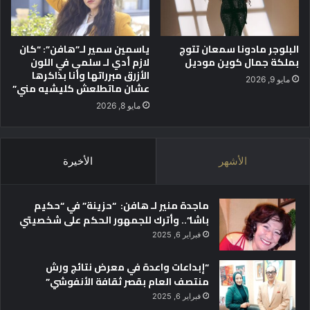
خ
ا
د
ث
م
ع
البلوجر مادونا سمعان تتوج
ياسمين سمير لـ”هافن”: “كان
ة
ي
بملكة جمال كوين موديل
لازم أدي لـ سلمى في اللون
و
الأزرق مبرراتها وأنا بذاكرها
ن
مايو 9, 2026
عشان ماتطلعش كليشيه مني”
"
مايو 8, 2026
الأشهر
الأخيرة
ماجدة منير لـ هافن: “حزينة” في “حكيم
باشا”.. وأترك للجمهور الحكم على شخصيتي
فبراير 6, 2025
“إبداعات واعدة في معرض نتائج ورش
منتصف العام بقصر ثقافة الأنفوشي”
فبراير 6, 2025