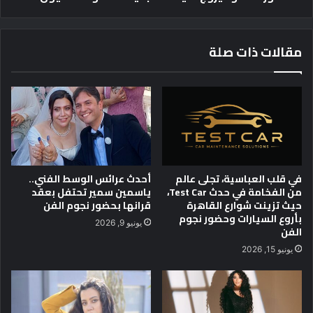
س
و
ل
ج
ع
ل
مقالات ذات صلة
ا
ف
ل
ي
غ
ل
ذ
م
ا
ه
ئ
ا
ي
ل
ة
ج
خ
د
في قلب العباسية، تجلى عالم
أحدث عرائس الوسط الفني..
ا
ي
من الفخامة في حدث Test Car،
ياسمين سمير تحتفل بعقد
ر
د
حيث تزينت شوارع القاهرة
قرانها بحضور نجوم الفن
ج
"
بأروع السيارات وحضور نجوم
يونيو 9, 2026
الفن
ن
أ
ط
ن
يونيو 15, 2026
ا
ف
ق
و
ا
ث
ل
ل