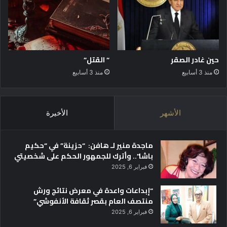
حين غادر الصقر
” القتل”
منذ 3 أسابيع
منذ 3 أسابيع
الأشهر
الأخيرة
ماجدة منير لـ هافن: “حزينة” في “حكيم
باشا”.. وأترك للجمهور الحكم على شخصيتي
فبراير 6, 2025
“إبداعات واعدة في معرض نتائج ورش
منتصف العام بقصر ثقافة الأنفوشي”
فبراير 6, 2025