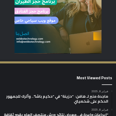
Most Viewed Posts
فبراير 6, 2025
ماجدة منير لـ هافن: “حزينة” في “حكيم باشا”.. وأترك للجمهور
الحكم على شخصيتي
فبراير 6, 2025
“إبداعات واعدة في معرض نتائج ورش منتصف العام بقصر ثقافة