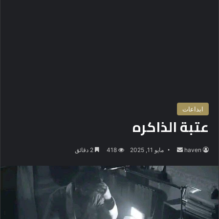
ابداعات
عتبة الذاكره
haven
أ
مايو 11, 2025
418
2 دقائق
ر
س
ل
ب
ر