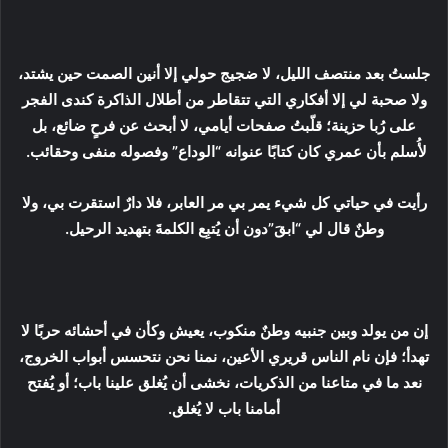
جلستُ بعد منتصف الليل، لا ضجيج حولي إلا أنين الصمت حين يشتد،
ولا صحبة لي إلا أفكاري التي تتقاطر من أطلال الذاكرة كندى الفجر
على رُبا حزينة؛ قلّبتُ صفحات أيامي، لا أبحث عن فرحٍ ضائع، بل
لأُسلم بأن عمري كان كتابًا عنوانه “الوداع” وفصوله منفى وحقائب.
رأيت في حياتي كل شيء يمر بي مر العابر، فلا دارٌ استقرت بي، ولا
وطنٌ قال لي “ابقَ”دون أن يُتبِع الكلمةَ بتهديد الرحيل.
إن من يولد وبين جنبيه وطنٌ منكوب، يعيش وكأن في أحشائه حربًا لا
تهدأ؛ فإن نام الناس قريري الأعين، نمنا نحن نتحسس أبواب الخروج،
نعد ما في متاعنا من الذكريات، نخشى أن يُغلق علينا باب؛ أو يُفتح
أمامنا باب لا يُغلق.