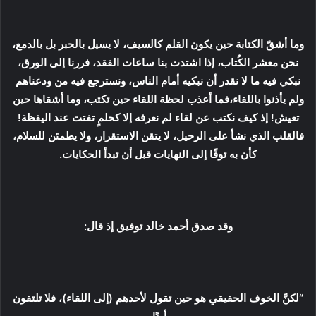
وما أشقّ الكتابة حين يكون القلم كالسيف، لا يسيل بالحبر بل بالدمع،
نحن معشر الكُتاب، إذا اشتدت بنا ساعات الفقد، فررنا إلى الورق،
نبكي فيه ما لا نقدر أن نبكيه أمام الناس، ونسترجع فيه من ودعناهم
ولم يأذنوا باللقاء،فما أعذب لحظة اللقاء حين تكتب، وما أشقاها حين
تعيش! إذ كيف نكتب عن لقاء لم نعرفه إلا كحلمٍ تفتت عند اليقظة!
فالقلب الذي نشأ على الرحيل، لا يتقن الاستقرار، ولا يطمئن للسلام،
كأن به توقًا إلى النهايات قبل أن تبدأ الحكايات.
وقد صدق أحمد خالد توفيق إذ قال:
“لكنَّ الخوف الحقيقي هو حين تقول لأحدهم (إلى اللقاء)، فلا تلتقون