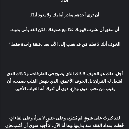
أبدًا.
أن ترى أحدهم يغادر أمامك ولا يعود أبدًا.
أن تتفق أن تشرب قهوتك غدًا مع صديقك، لكن الغد يأتي بدونه.
الخوف أنك لا تعلم مَن قد يغيب إلى الأبد بعد دقيقة واحدة فقط.”
أجل، ذلك هو الخوف،لا ذاك الذي يصيح في الطرقات، ولا ذاك الذي
تُشعل له النيران؛بل الخوف الأعمق، الذي ينهش القلب بصمت، أن
يغيب من تحب، دون وداعٍ، دون أن تُدرك أنه الغياب الأخير.
لقد كبرتُ على شوقٍ لم يُشبَع، وعلى حنينٍ لا يبرأ، وعلى لقاءاتٍ
خُطت بمداد الفقد منذ بدايتها،وها أنا الآن، لا أُجيد سوى أن أكتب،فإن