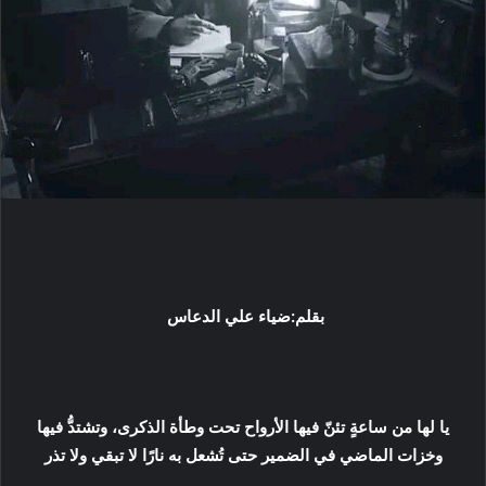
ي
د
ا
إ
ل
ك
ت
ر
و
ن
ي
ا
بقلم:ضياء علي الدعاس
يا لها من ساعةٍ تئنّ فيها الأرواح تحت وطأة الذكرى، وتشتدُّ فيها
وخزات الماضي في الضمير حتى تُشعل به نارًا لا تبقي ولا تذر