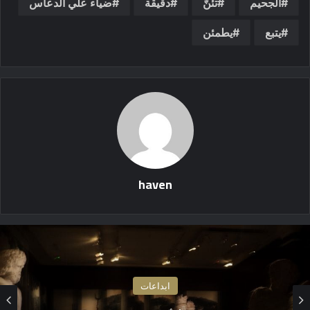
الجحيم
تئنّ
دقيقة
ضياء علي الدعاس
يتبع
يطمئن
haven
ابداعات