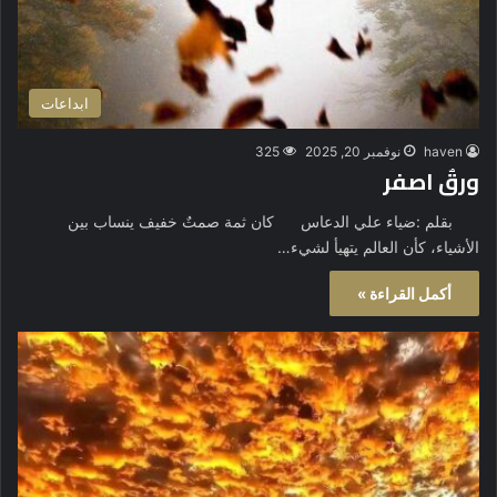
ابداعات
haven
نوفمبر 20, 2025
325
ورقٌ اصفر
بقلم :ضياء علي الدعاس كان ثمة صمتٌ خفيف ينساب بين
الأشياء، كأن العالم يتهيأ لشيء…
أكمل القراءة »