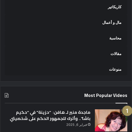
كاريكاتير
مال و أعمال
محاسبة
مقالات
منوعات
Most Popular Videos
ماجدة منير لـ هافن: “حزينة” في “حكيم
باشا”.. وأترك للجمهور الحكم على شخصيتي
فبراير 6, 2025