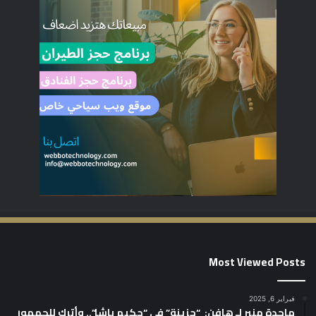
Most Viewed Posts
فبراير 6, 2025
ماجدة منير لـ هافن: “حزينة” في “حكيم باشا”.. وأترك للجمهور