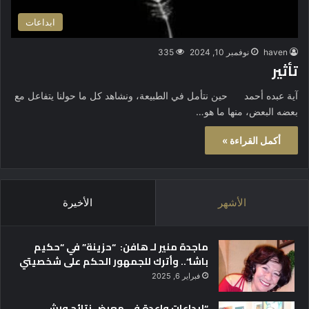
ابداعات
haven
نوفمبر 10, 2024
335
تأثير
آية عبده أحمد حين نتأمل في الطبيعة، ونشاهد كل ما حولنا يتفاعل مع
بعضه البعض، منها ما هو…
أكمل القراءة »
الأشهر
الأخيرة
ماجدة منير لـ هافن: “حزينة” في “حكيم
باشا”.. وأترك للجمهور الحكم على شخصيتي
فبراير 6, 2025
“إبداعات واعدة في معرض نتائج ورش