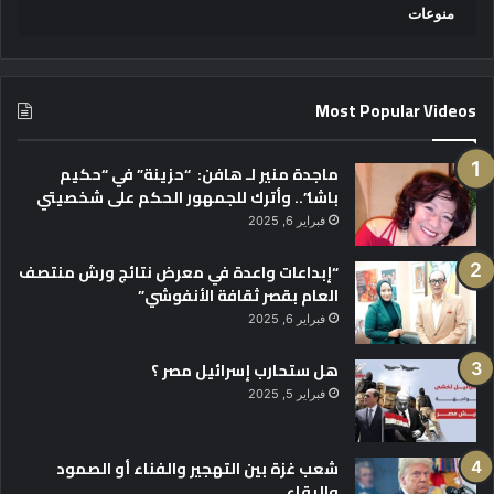
منوعات
Most Popular Videos
ماجدة منير لـ هافن: “حزينة” في “حكيم
باشا”.. وأترك للجمهور الحكم على شخصيتي
فبراير 6, 2025
“إبداعات واعدة في معرض نتائج ورش منتصف
العام بقصر ثقافة الأنفوشي”
فبراير 6, 2025
هل ستحارب إسرائيل مصر ؟
فبراير 5, 2025
شعب غزة بين التهجير والفناء أو الصمود
والبقاء