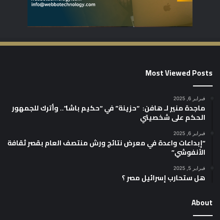
Most Viewed Posts
فبراير 6, 2025
ماجدة منير لـ هافن: “حزينة” في “حكيم باشا”.. وأترك للجمهور
الحكم على شخصيتي
فبراير 6, 2025
“إبداعات واعدة في معرض نتائج ورش منتصف العام بقصر ثقافة
الأنفوشي”
فبراير 5, 2025
هل ستحارب إسرائيل مصر ؟
About