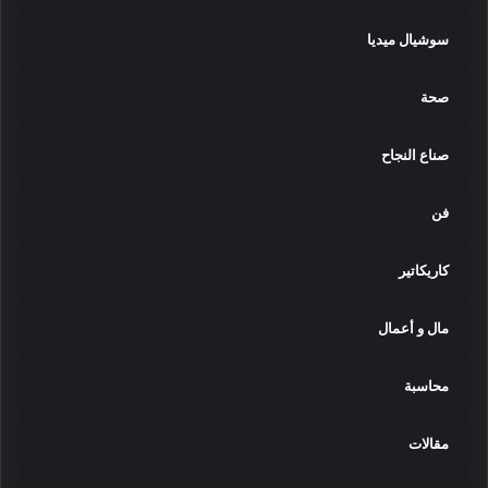
سوشيال ميديا
صحة
صناع النجاح
فن
كاريكاتير
مال و أعمال
محاسبة
مقالات