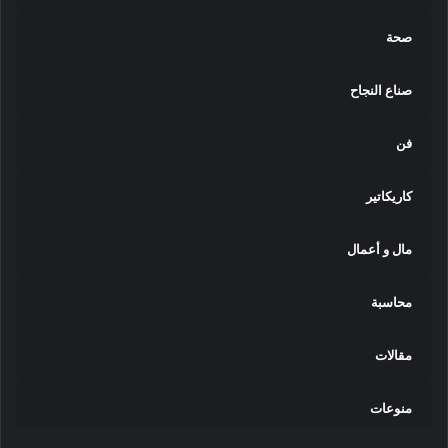
ي
س
صحة
ي
ا
ب
صناع النجاح
ع
د
فن
1
2
ع
كاريكاتير
ا
مً
مال و أعمال
ا
م
ن
محاسبة
ا
ل
مقالات
غ
ي
ا
منوعات
ب