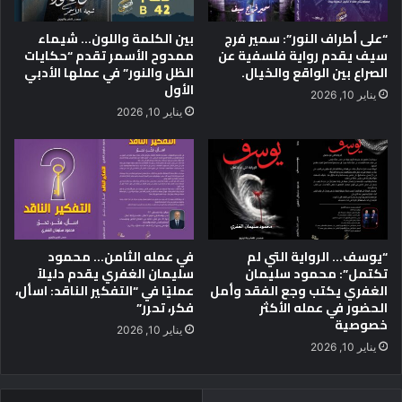
ب
ل
ة
د
“على أطراف النور”: سمير فرج
بين الكلمة واللون… شيماء
ا
و
سيف يقدم رواية فلسفية عن
ممدوح الأسمر تقدم “حكايات
ل
ر
الصراع بين الواقع والخيال.
الظل والنور” في عملها الأدبي
م
ة
الأول
يناير 10, 2026
ه
ا
يناير 10, 2026
ن
ل
ا
ـ
ل
8
ت
1
م
ل
ث
ل
ي
م
ل
ه
“يوسف… الرواية التي لم
في عمله الثامن… محمود
ي
تكتمل”: محمود سليمان
سليمان الغفري يقدم دليلاً
ر
الغفري يكتب وجع الفقد وأمل
عمليًا في “التفكير الناقد: اسأل،
ة
ج
الحضور في عمله الأكثر
فكر، تحرر”
ا
خصوصية
ن
يناير 10, 2026
ا
يناير 10, 2026
ل
أ