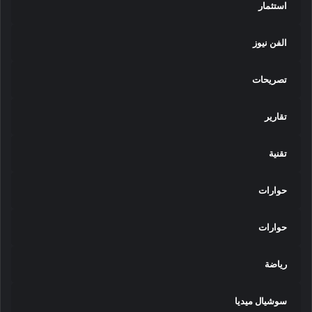
د
استثمار
ا
ل
الفن نيوز
س
ي
ن
تصريحات
م
ا
تقارير
ا
ل
م
تقنية
ص
ر
حوارات
ي
ة
إ
حوارات
ل
ى
رياضة
ف
ي
ن
سوشيال ميديا