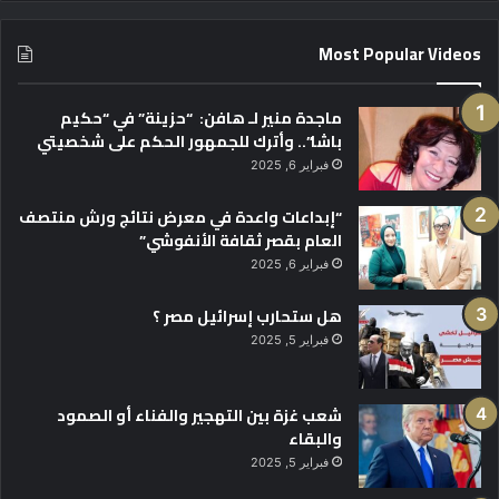
Most Popular Videos
ماجدة منير لـ هافن: “حزينة” في “حكيم
باشا”.. وأترك للجمهور الحكم على شخصيتي
فبراير 6, 2025
“إبداعات واعدة في معرض نتائج ورش منتصف
العام بقصر ثقافة الأنفوشي”
فبراير 6, 2025
هل ستحارب إسرائيل مصر ؟
فبراير 5, 2025
شعب غزة بين التهجير والفناء أو الصمود
والبقاء
فبراير 5, 2025