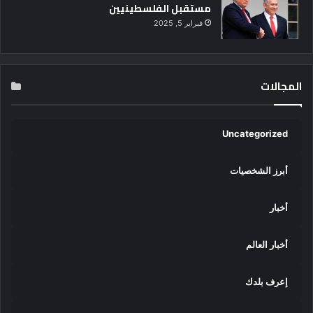
مستقبل الفلسطينيين
ف
فبراير 5, 2025
ذ
ل
خ
ر
المجالات
و
ج
ا
ل
Uncategorized
س
ي
أبرز الشخصيات
د
ر
ا
أخبار
م
ب
أخبار العالم
و
"
يُ
إعرف بلدك
ع
ي