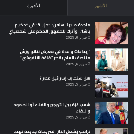
ع
الأشهر
الأخيرة
ر
ق
ف
ماجدة منير لـ هافن: “حزينة” في “حكيم
ي
باشا”.. وأترك للجمهور الحكم على شخصيتي
ا
فبراير 6, 2025
ل
ع
“إبداعات واعدة في معرض نتائج ورش
ا
منتصف العام بقصر ثقافة الأنفوشي”
ل
م
فبراير 6, 2025
"
هل ستحارب إسرائيل مصر ؟
ا
فبراير 5, 2025
ل
ب
ح
شعب غزة بين التهجير والفناء أو الصمود
ث
والبقاء
ع
فبراير 5, 2025
ن
م
ترامب يُشعل النار : تصريحات جديدة تهدد
ن