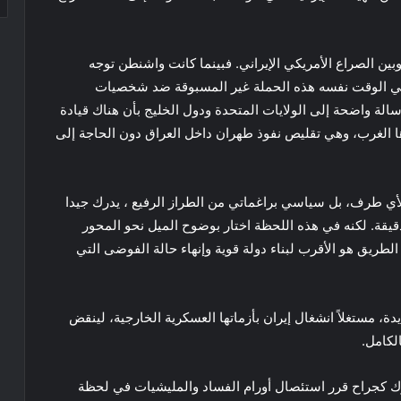
بين الصراع الأمريكي الإيراني. فبينما كانت واشنطن توجه
في الوقت نفسه هذه الحملة غير المسبوقة ضد شخصيات
الة واضحة إلى الولايات المتحدة ودول الخليج بأن هناك قيادة
ها الغرب، وهي تقليص نفوذ طهران داخل العراق دون الحاجة إلى
ياً لأي طرف، بل سياسي براغماتي من الطراز الرفيع ، يدرك جيدا
قيقة. لكنه في هذه اللحظة اختار بوضوح الميل نحو المحور
 الطريق هو الأقرب لبناء دولة قوية وإنهاء حالة الفوضى التي
يدة، مستغلاً انشغال إيران بأزماتها العسكرية الخارجية، لينقض
لكامل.
رك كجراح قرر استئصال أورام الفساد والمليشيات في لحظة