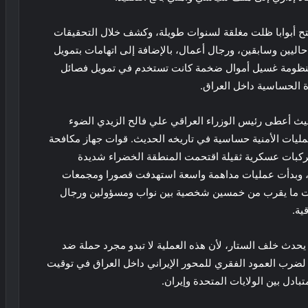
تح أبوابا ظلت مغلقة لسنوات طويلة، وكشف خلال التحقيقات
يين وسابقين، ورجال أعمال، بالإضافة إلى اتهامات بتمويل
ة منظومة غسيل أموال ضخمة كانت تستخدم في تمويل فصائل
الحساسية داخل العراق.
حيث أعطى رئيس الوزراء العراقي علي فالح الزيدي الضوء
عمليات الأمنية حساسية في تاريخه الحديث. قوات جهاز مكافحة
مركبات عسكرية ثقيلة اقتحمت المنطقة الخضراء شديدة
ل، وبدأت عمليات مداهمة واسعة استهدفت قصورا ومجمعات
ت ما يقرب من خمسين شخصية بين نواب ومسؤولين ورجال
ية.
 يحدث خلف الستار، لأن هذه العملية لا تبدو مجرد حملة ضد
 لضرب العمود الفقري للمحور الإيراني داخل العراق في توقيت
ادل بين الولايات المتحدة وإيران.