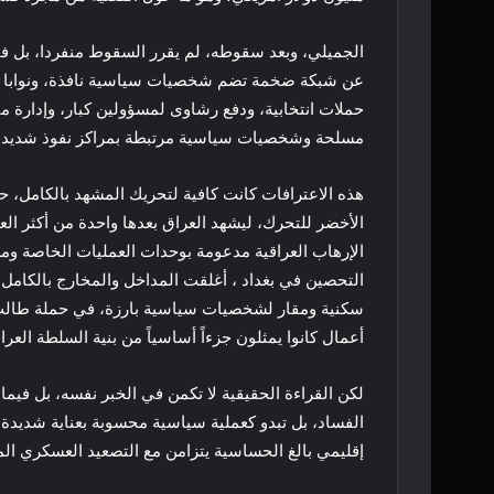
الجميلي، وبعد سقوطه، لم يقرر السقوط منفردا، بل ف
عن شبكة ضخمة تضم شخصيات سياسية نافذة، ونوابا حال
حملات انتخابية، ودفع رشاوى لمسؤولين كبار، وإدار
مسلحة وشخصيات سياسية مرتبطة بمراكز نفوذ شديدة 
هذه الاعترافات كانت كافية لتحريك المشهد بالكامل، 
الأخضر للتحرك، ليشهد العراق بعدها واحدة من أكثر ال
الإرهاب العراقية مدعومة بوحدات العمليات الخاصة و
التحصين في بغداد ، أغلقت المداخل والمخارج بالكام
سكنية ومقار لشخصيات سياسية بارزة، في حملة طال
أعمال كانوا يمثلون جزءاً أساسياً من بنية السلطة العراق
لكن القراءة الحقيقية لا تكمن في الخبر نفسه، بل فيما
الفساد، بل تبدو كعملية سياسية محسوبة بعناية شديدة
إقليمي بالغ الحساسية يتزامن مع التصعيد العسكري المتب