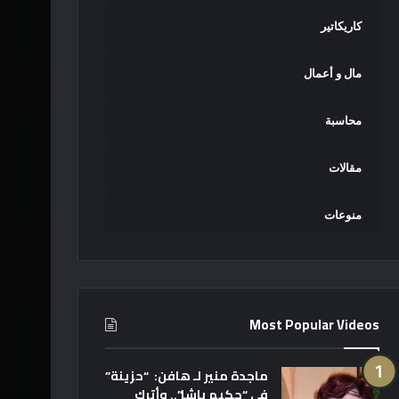
كاريكاتير
مال و أعمال
محاسبة
مقالات
منوعات
Most Popular Videos
ماجدة منير لـ هافن: “حزينة”
في “حكيم باشا”.. وأترك