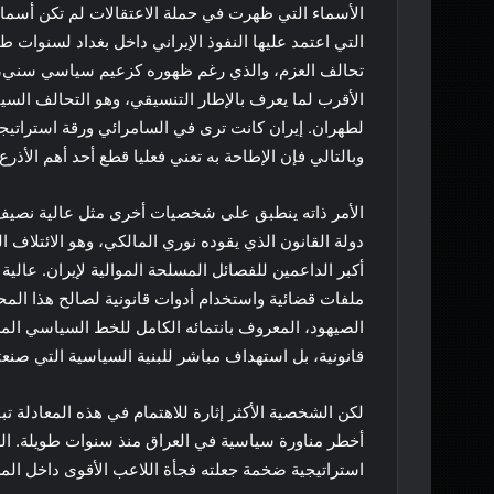
الأسماء التي ظهرت في حملة الاعتقالات لم تكن أسماء 
التي اعتمد عليها النفوذ الإيراني داخل بغداد لسنوات 
تحالف العزم، والذي رغم ظهوره كزعيم سياسي سني، إل
الأقرب لما يعرف بالإطار التنسيقي، وهو التحالف السي
لطهران. إيران كانت ترى في السامرائي ورقة استراتيجية
وبالتالي فإن الإطاحة به تعني فعليا قطع أحد أهم الأذرع 
الأمر ذاته ينطبق على شخصيات أخرى مثل عالية نصيف وب
دولة القانون الذي يقوده نوري المالكي، وهو الائتلاف ا
أكبر الداعمين للفصائل المسلحة الموالية لإيران. عالي
ملفات قضائية واستخدام أدوات قانونية لصالح هذا ال
الصيهود، المعروف بانتمائه الكامل للخط السياسي المر
قانونية، بل استهداف مباشر للبنية السياسية التي صنعت
لكن الشخصية الأكثر إثارة للاهتمام في هذه المعادلة تب
أخطر مناورة سياسية في العراق منذ سنوات طويلة. ا
استراتيجية ضخمة جعلته فجأة اللاعب الأقوى داخل الم