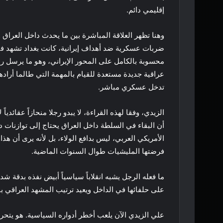
إقليمي دائم.
وهنا تظهر العلاقة المباشرة بين ما يحدث داخل العراق و
ضربات عسكرية ضد أهداف إيرانية، كانت بغداد تشهد 
محسوبة بالكامل على المحور الإيراني، وهو ما يرسل رس
عراقية جديدة مستعدة للقيام بالمهمة التي طالما أراد
تدخل عسكري مباشر.
الزيدي، وفقا لهذه القراءة، لا يبدو رجلا منحازاً عقائد
أن البقاء في السلطة داخل العراق يحتاج إلى توازنات د
الأمريكي العربي، ليس بدافع الولاء، بل لأنه يرى أن هذا
فرضتها المليشيات طوال السنوات الماضية.
ما فعله الرجل يشبه انقلاباً سياسياً أبيض نفذه بدقة شد
على حلفائها في الداخل ويعيد ترتيب المشهد العراقي با
علي الزيدي الآن يلعب أخطر أدواره السياسية. هو يتح