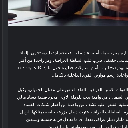
ه مجرد حملة أمنية عادية أو واقعة فساد تقليدية تنتهي بإلقاء
ياسي حقيقي ضرب قلب السلطة العراقية، وهز واحدة من أكثر
هد يفتح الباب أمام تساؤلات خطيرة حول ما إذا كانت بغداد قد
وإعادة رسم موازين القوى الداخلية بالكامل.
لقوات الأمنية العراقية بإلقاء القبض على عدنان الجميلي، وكيل
ي الشمال، في واقعة بدت للوهلة الأولى مجرد قضية فساد مالي
 عملية القبض عليه كشف عن واحدة من أخطر شبكات الفساد
يرة. السلطات العراقية عثرت داخل مزرعة خاصة يمتلكها الرجل
ليار دينار عراقي نقدا، أي ما يعادل قرابة خمسة وسبعين
د إداري إلى ملف سياسي وأمني بالغ التعقيد.