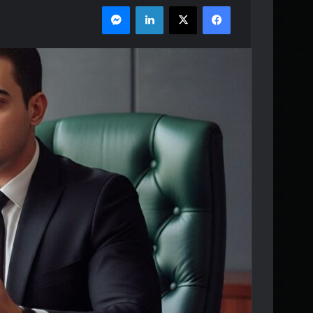
فيسبوك
‫X
لينكدإن
ماسنجر
س
ل
ب
ر
ي
د
ا
إ
ل
ك
ت
ر
و
ن
ي
ا