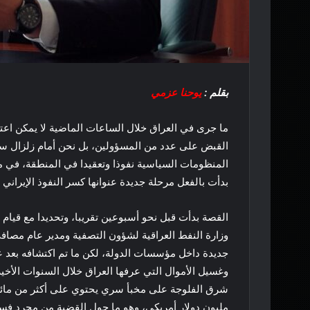
بقلم :
يوحنا عزمي
ما جرى في العراق خلال الساعات الماضية لا يمكن اعتبار
القبض على عدد من المسؤولين، بل نحن أمام زلزال س
المنظومات السياسية نفوذا وتعقيدا في المنطقة، في مش
بدأت بالفعل مرحلة جديدة عنوانها كسر النفوذ الإيراني 
القصة بدأت قبل نحو أسبوعين تقريبا، وتحديدا مع قيام ا
وزارة النفط العراقية لشؤون التصفية ومدير عام مصاف
جديدة داخل مؤسسات الدولة، لكن ما تم اكتشافه بعد
وغسيل الأموال التي عرفها العراق خلال السنوات الأخ
شرق الفلوجة على مخبأ سري يحتوي على أكثر من مائة م
مليون دولار أمريكي، وهو ما حول القضية من مجرد فسا