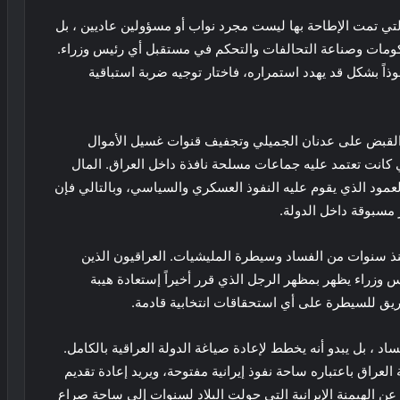
لتي تمت الإطاحة بها ليست مجرد نواب أو مسؤولين عاديين ، بل
ومات وصناعة التحالفات والتحكم في مستقبل أي رئيس وزراء.
وذاً بشكل قد يهدد استمراره، فاختار توجيه ضربة استباقية
. القبض على عدنان الجميلي وتجفيف قنوات غسيل الأموال
 كانت تعتمد عليه جماعات مسلحة نافذة داخل العراق. المال
عمود الذي يقوم عليه النفوذ العسكري والسياسي، وبالتالي فإن
مسبوقة داخل الدولة.
 منذ سنوات من الفساد وسيطرة المليشيات. العراقيون الذين
وزراء يظهر بمظهر الرجل الذي قرر أخيراً إستعادة هيبة
الطريق للسيطرة على أي استحقاقات انتخابية قادمة.
اد ، بل يبدو أنه يخطط لإعادة صياغة الدولة العراقية بالكامل.
عراق باعتباره ساحة نفوذ إيرانية مفتوحة، ويريد إعادة تقديم
عن الهيمنة الإيرانية التي حولت البلاد لسنوات إلى ساحة صراع