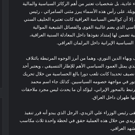
عادية، بل شخصيات تعتبر من أهم الركائز السياسية والمالية
طويلة. على رأس هذه الأسماء يبرز مثنى السامرائي ، رئيس
ا أن كواليس السياسة العراقية كانت تعتبره الحليف السني
اسي الذي يضم غالبية القوى والفصائل الشيعية الموالية
 تضمن لها إمتداد نفوذها داخل المعادلة السنية العراقية،
السياسية الإيرانية داخل البرلمان العراقي.
هاء الدين النوري، وهما من أبرز الوجوه المرتبطة بائتلاف
لذي يمثل العمود السياسي الأهم للإطار التنسيقي ، ويعتبر أحد
ة نصيف تحديدا كانت تلعب دورا بالغ الحساسية من خلال تحريك
محور في مواجهة خصومه السياسيين. كذلك جاء اسم محمد
تبط بالمحور الإيراني، ليؤكد أن ما يحدث ليس مجرد ملاحقات
ها طهران داخل العراق.
قى رئيس الوزراء علي الزيدي، الرجل الذي يبدو أنه قرر تنفيذ
لزيدي من خلال هذه العملية حقق في لحظة واحدة ثلاث مكاسب
شهد العراقي.