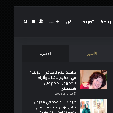
رياضة
تصريحات
فن
تسجيل الدخول
بحث عن
إضافة عمود جانبي
تابعنا
الرئيسية
عن
فريق العمل
أخبار العالم
تقنية
الأشهر
الأخيرة
ماجدة منير لـ هافن: “حزينة”
في “حكيم باشا”.. وأترك
للجمهور الحكم على
شخصيتي
فبراير 6, 2025
“إبداعات واعدة في معرض
نتائج ورش منتصف العام
بقصر ثقافة الأنفوشي”