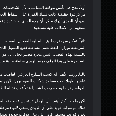
أولاً، نجح في تأمين موقعه السياسي، لأن الشخصيات ا
مراكز قوة حقيقية كانت تملك القدرة على إسقاط الحك
يبدو أن الزيدي أدرك مبكرا أن هذه القوى بدأت تزداد نف
تمنعهم من الانقلاب عليه مستقبلا.
ثانياً، تمكن من ضرب البنية المالية للفصائل المسلحة
المرتبطة بوزارة النفط يعني ببساطة قطع التمويل الذي
بالنسبة لهذه الفصائل ليس مجرد مصدر دخل ، بل هو ال
السيطرة على هذا الملف تمنح الزيدي سلطة مالية غير 
ثالثاً، وربما الأهم، أنه كسب الشارع العراقي الغاضب
عاشوا طويلا تحت سطوة شبكات النفوذ يرون الآن رئيس 
الدولة، وهو ما يمنحه رصيداً شعبياً هائلاً قد يفتح له 
لكن ما يبدو أكثر أهمية أن الرجل لا يتحرك فقط ضد الفس
هناك مؤشرات قوية على أن الزيدي يسعى لإنهاء مرحلة ال
بغداد كلاعب مستقل قادر على بناء علاقات جديدة بعيدا 