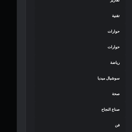
تقارير
تقنية
حوارات
حوارات
رياضة
سوشيال ميديا
صحة
صناع النجاح
فن