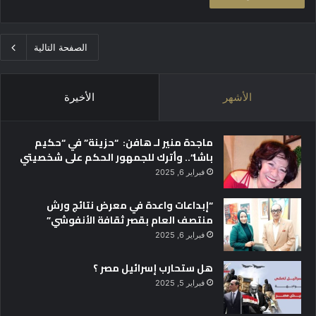
الصفحة التالية
الأشهر
الأخيرة
ماجدة منير لـ هافن: “حزينة” في “حكيم
باشا”.. وأترك للجمهور الحكم على شخصيتي
فبراير 6, 2025
“إبداعات واعدة في معرض نتائج ورش
منتصف العام بقصر ثقافة الأنفوشي”
فبراير 6, 2025
هل ستحارب إسرائيل مصر ؟
فبراير 5, 2025