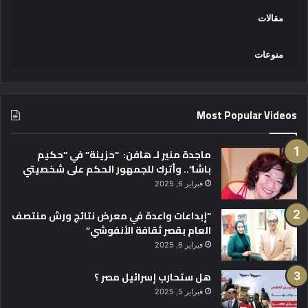
مقالات
منوعات
Most Popular Videos
ماجدة منير لـ هافن: “حزينة” في “حكيم
باشا”.. وأترك للجمهور الحكم على شخصيتي
فبراير 6, 2025
“إبداعات واعدة في معرض نتائج ورش منتصف
العام بقصر ثقافة الأنفوشي”
فبراير 6, 2025
هل ستحارب إسرائيل مصر ؟
فبراير 5, 2025