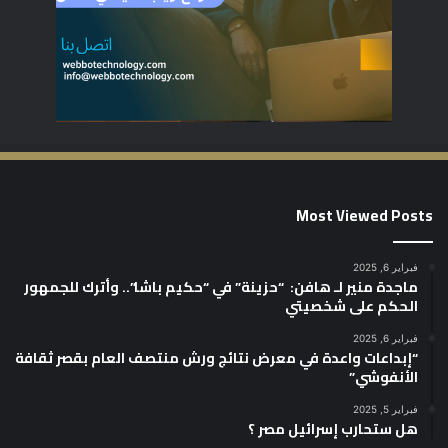
Most Viewed Posts
فبراير 6, 2025
ماجدة منير لـ هافن: “حزينة” في “حكيم باشا”.. وأترك للجمهور
الحكم على شخصيتي
فبراير 6, 2025
“إبداعات واعدة في معرض نتائج ورش منتصف العام بقصر ثقافة
الأنفوشي”
فبراير 5, 2025
هل ستحارب إسرائيل مصر ؟