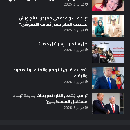
ب
فبراير 6, 2025
ة
ا
“إبداعات واعدة في معرض نتائج ورش
ل
منتصف العام بقصر ثقافة الأنفوشي”
س
فبراير 6, 2025
ع
ا
هل ستحارب إسرائيل مصر ؟
د
ة
فبراير 5, 2025
»
م
ع
شعب غزة بين التهجير والفناء أو الصمود
إ
والبقاء
س
فبراير 5, 2025
ع
ا
ترامب يُشعل النار : تصريحات جديدة تهدد
د
مستقبل الفلسطينيين
ي
فبراير 5, 2025
و
ن
س