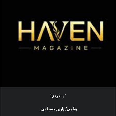
ي
د
ا
إ
ل
ك
ت
ر
و
ن
ي
ا
” بمفردي”
بقلمي/ يارين مصطفى.