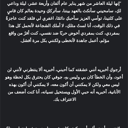
“إنها ليلة العاشر من شهر يناير عام ألفان وأربعة عشر، ليلة وداعي
لكِ، سامحيني سأنكث بالعهد بيننا، سأترككِ وحيدة بعالم كان قاسٍ
على كلتينا، توأمي العزيز سأحبكِ دائمًا، اغفري لي فلقد كنت عاجزةً
في ذلك الوقت، أنا لستُ مثلكِ، لا أملك الشجاعة لأتحمل كل هذا
بمفردي، كنت بمفردي أخوض حربًا ضد نفسي، كنت أفرُ من واقع
مؤلم، أعمل جاهدة لأتخطى ولكنني بكل مرة أفشل.
أرجوكِ أخبريه أنني عشقته كما أحبني، أخبريه ألا ينتظرني لأنني لن
أعود، وأن الخطأ كان بي وليس بهِ، جوفي كان يحترق بكل لحظة وهو
ليس معي ولكن لا يمكنني أن أكون معه، لا يمكنني أن أكون بهذه
الأنانية، أخبريه أنه حبي الأول ويستحيل نسيانه، أنا كنت أضعف من
الاعتراف بك.