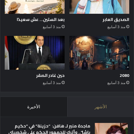
د
ل
ي
و
د
ل
الصديق العابر
بعد الستين… عش سعيدًا
ة
ي
منذ 3 أسابيع
منذ 3 أسابيع
ا
ل
س
ى
ت
ز
ع
ا
د
ه
ا
ر
د
ف
ا
ي
2080
حين غادر الصقر
ل
ض
منذ 3 أسابيع
منذ 3 أسابيع
ع
ي
ي
ا
د
ف
ا
ة
الأشهر
الأخيرة
ل
«
ح
ص
ب
ا
ماجدة منير لـ هافن: “حزينة” في “حكيم
ح
باشا”.. وأترك للجمهور الحكم على شخصيتي