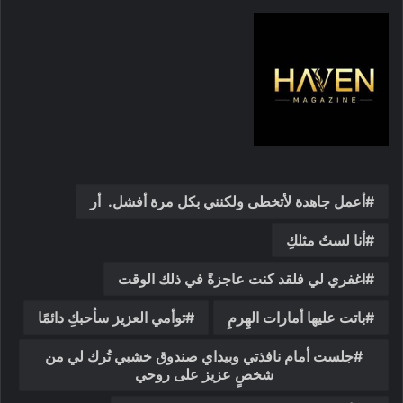
أعمل جاهدة لأتخطى ولكنني بكل مرة أفشل. أر
أنا لستُ مثلكِ
اغفري لي فلقد كنت عاجزةً في ذلك الوقت
باتت عليها أمارات الهِرمِ
توأمي العزيز سأحبكِ دائمًا
جلست أمام نافذتي وبيداي صندوق خشبي تُرك لي من
شخصٍ عزيز على روحي