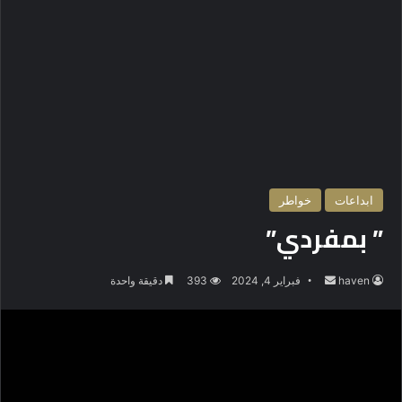
ابداعات
خواطر
” بمفردي”
haven
أ
فبراير 4, 2024
393
دقيقة واحدة
ر
س
ل
ب
ر