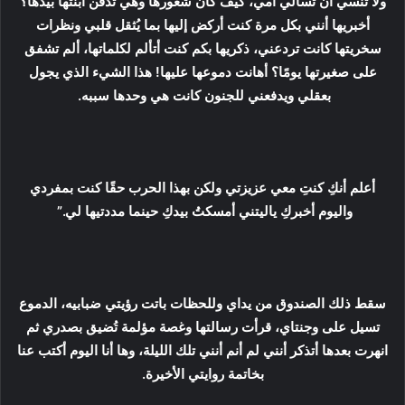
ولا تنسي أن تسألي أمي، كيف كان شعورها وهي تدفن ابنتها بيدها؟
أخبريها أنني بكل مرة كنت أركض إليها بما يُثقل قلبي ونظرات
سخريتها كانت تردعني، ذكريها بكم كنت أتألم لكلماتها، ألم تشفق
على صغيرتها يومًا؟ أهانت دموعها عليها! هذا الشيء الذي يجول
بعقلي ويدفعني للجنون كانت هي وحدها سببه.
أعلم أنكِ كنتِ معي عزيزتي ولكن بهذا الحرب حقًا كنت بمفردي
واليوم أخبركِ ياليتني أمسكتُ بيدكِ حينما مددتيها لي.”
سقط ذلك الصندوق من يداي وللحظات باتت رؤيتي ضبابيه، الدموع
تسيل على وجنتاي، قرأت رسالتها وغصة مؤلمة تُضيق بصدري ثم
انهرت بعدها أتذكر أنني لم أنم أنني تلك الليلة، وها أنا اليوم أكتب عنا
بخاتمة روايتي الأخيرة.