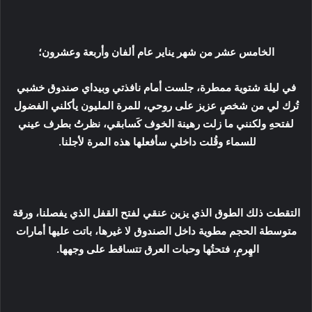
الخامس عشر من شهر يناير عام ألفان وأربعة وعشرون؛
في ليلة شتوية ممطرة، جلست أمام نافذتي وبيداي صندوق خشبي
تُرك لي من شخصٍ عزيز على روحي، للمرة المليون يأكلني الفضول
لفتحهِ ولكنني ما زلت رهينة الخوف كَسابقي، نظرتُ بطرف عيني
للسماء وقُلت داخلي سأفعلها هذه المرة لأجلنا.
التقطت ذلك الطوق الذي يزين عنقي لفتح القفل الذي يفصلنا، ورقة
متوسطة الحجم مطوية داخل الصندوق لا غيرها، باتت عليها أمارات
الهِرمِ، فتحتُها وحبات العرق تتساقط على وجهها.