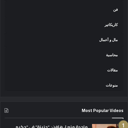
فن
كاريكاتير
مال و أعمال
محاسبة
مقالات
منوعات
Most Popular Videos
ماجدة منير لـ هافن: “حزينة” في “حكيم