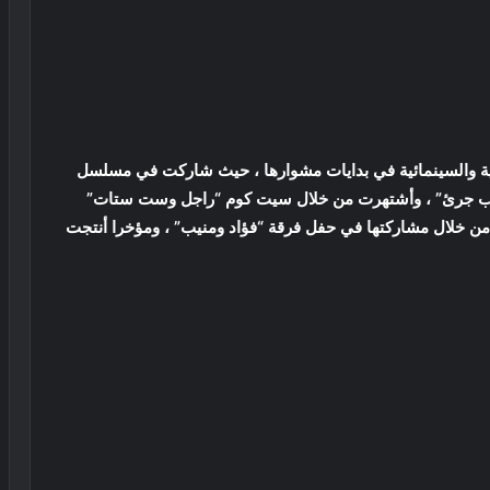
مية والسينمائية في بدايات مشوارها ، حيث شاركت في مسلسل
 “قلب جرئ” ، وأشتهرت من خلال سيت كوم “راجل وست ستات”
جزائه ، وقررت أن تخوض تجربة الغناء في عام 2012 من خلال مشاركتها في حفل فرقة “فؤاد ومنيب” ، ومؤخرا أنتجت