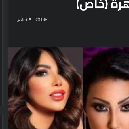
هرة (خاص)
384
3 دقائق