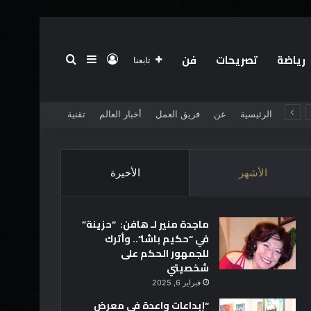
رياضة
تصريحات
فن
تسجيل الدخول
بحث عن
إضافة عمود جانبي
تابعنا
الرئيسية
عن
فريق العمل
أخبار العالم
تقنية
الأشهر
الأخيرة
ماجدة منير لـ هافن: “حزينة”
في “حكيم باشا”.. وأترك
للجمهور الحكم على
شخصيتي
فبراير 6, 2025
“إبداعات واعدة في معرض