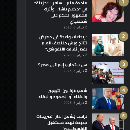
ماجدة منير لـ هافن: “حزينة”
في “حكيم باشا”.. وأترك
للجمهور الحكم على
شخصيتي
فبراير 6, 2025
“إبداعات واعدة في معرض
نتائج ورش منتصف العام
بقصر ثقافة الأنفوشي”
فبراير 6, 2025
هل ستحارب إسرائيل مصر ؟
فبراير 5, 2025
شعب غزة بين التهجير
والفناء أو الصمود والبقاء
فبراير 5, 2025
ترامب يُشعل النار : تصريحات
جديدة تهدد مستقبل
الفلسطينيين