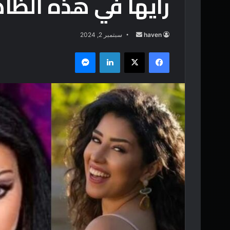
رأيها في هذه الظا
haven
أ
سبتمبر 2, 2024
ر
فيسبوك
‫X
لينكدإن
ماسنجر
س
ل
ب
ر
ي
د
ا
إ
ل
ك
ت
ر
و
ن