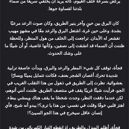
يركض بسرعة خلف الغيوم، كأنه يريد أن يختفي سريعًا من سماء
بلدتنا لقساوة جوها.
كان البرق بين حينٍ وآخر ينير الطريق، وكان صوت الرعد مرعبًا
بشدة. وعلى حين غرة، اشتعل البرق والرعد معًا في مشهدٍ مهيب
تقشعر له الأبدان. تراجعت إلى الخلف من هول المنظر، وللحظة
ظننت أن السماء قد انشقت إلى نصفين، وكأنها غاضبة، أو أن شيئًا ما
على وشك الحدوث.
فجأة، توقف كل شيء: المطر والرعد والبرق، وبدأت عاصفة ترابية
شديدة تحرك أغصان الشجر بعنف، فكانت تتمايل يمينًا ويسارًا
بعشوائية. نظرت إلى الطريق في ذهول من هذا التقلب الغريب في
الجو، فرأيت شيئًا غريبًا يقف في منتصف الطريق. ظننت أنني أتوهم،
لكن عندما دققت النظر، وجدت شخصًا ما يقف هناك ويمشي ببطء.
اهتز قلبي خوفًا وقلت في نفسي: من هذا يا ترى؟! يبدو أنه شبح، فأي
إنسان عاقل سيخرج في هذا الجو السيئ؟!
فجأة، أظلم المنزل والطريق، إذ انقطع التيار الكهربائي من شدة