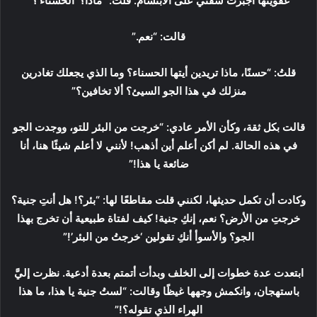
عفويتها أجبرت شفتيّ على الابتسام. قلت: “ماذا؟ ‘الحسناء’؟”
قالت: “نعم.”
قلتُ: “حسنًا، ماذا تريدين أيتها الحسناء؟ وما الذي يجعلك تغادرين
منزلك في هذا الجو السيئ؟ ألا تخافين؟”
قالت بكل ثقة، وكأن الأمر عادي: “خرجت من البئر للتو، ووجدت الجو
في هذه الحالة. لم أكن أعلم أين أذهب! لأنني لا أعلم شيئًا هنا، أنا
ضائعة يا هذا!”
وكادت أن تكمل حديثها، لكنني قلت مقاطعًا لها: “بئر؟! هل أنتِ جنية؟
خرجتِ من الأرض؟ نعم، إنكِ جنية! كيف لفتاة طبيعية أن تخرج بهذا
الجو؟ والأسوأ أنكِ تقولين ‘خرجتُ من البئر’!”
ابتعدت عدة خطوات إلى الخلف وبدأت أتمتم بعدة أدعية. نظرت إليَّ
باستهجان، وانكمش وجهها غيظًا وقالت: “لستُ جنية يا هذا، ما هذا
الهراء الذي تقوله؟!”