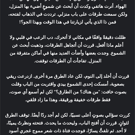
الهواء. أنرت هاتفي وكدت أن أبحث عن شموعٍ أضيء بها المنزل،
ولكن سمعت طرقات على باب منزلي. ترددت في الذهاب لفتحه،
فمن ذا الذي يأتي لزيارتنا في هذا الوقت وبهذا الجو؟!
ظللت دقيقةً واقفًا في مكاني لا أتحرك، دب الرعب في قلبي ولا
أعلم ماذا أفعل. قررت أن أتجاهل الطرقات، وذهبت أبحث عن
الشموع. وجدت بعضها وأضأت العديد منها في أماكن متفرقة من
المنزل. تفاجأت أن الطرقات توقفت.
قررت أن أخلد إلى النوم، لكن عاد الطرق مرة أخرى. ازدرعت ريقي
بصعوبة، أمسكت إحدى الشموع بيدي واقتربت من الباب وقلت
بصوت خافت: “من هناك؟ من الطارق؟” لكن لم أسمع أي صوت،
فقط طرقات خفيفة ورقيقة، وهذا ما زاد قلقي.
كررت سؤالي بصوتٍ أعلى نسبيًا، لكن لم أجد ردًا أيضًا. توقف الطرق
لثوانٍ. قررت أن أفتح الباب، وليحدث ما يحدث. فتحته ونظرتُ يمينًا،
لا أحد. ثم تلفتُّ يسارًا، فوجدت فتاة ذات شعر مموج غجري أسود