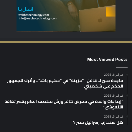
Most Viewed Posts
فبراير 6, 2025
ماجدة منير لـ هافن: “حزينة” في “حكيم باشا”.. وأترك للجمهور
الحكم على شخصيتي
فبراير 6, 2025
“إبداعات واعدة في معرض نتائج ورش منتصف العام بقصر ثقافة
الأنفوشي”
فبراير 5, 2025
هل ستحارب إسرائيل مصر ؟