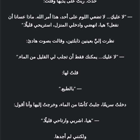
حدث. ربتُّ على يديها وقلت:
— “لا عليكِ… لا تضعي اللوم على أحد، هذا أمر الله. ماذا عسانا أن
نفعل؟ هيا، انهضي وادخلي المنزل، استريحي قليلًا.”
نظرت إليَّ بعينين ذابلتين، وقالت بصوت هادئ:
— “لا عليك… يمكنك فقط أن تجلب لي القليل من الماء.”
قلتُ لها:
— “بالطبع.”
دخلتُ سريعًا، جلبتُ كأسًا من الماء، وخرجتُ إليها وأنا أقول:
— “هيا، اشربي وارتاحي قليلًا.”
ولكنني لم أجدها.