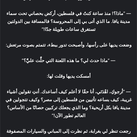
— “ماذا؟! منذ ساعة كنتُ في فلسطين، أركض بحصاني تحت سماء
مدينة يافا. ما الذي أتى بي إلى المحروسة؟ فالمسافة بين الدولتين
تستغرق ساعات طويلة جدًا!”
وضعت يديها على رأسها، وأصبحت تدور ببطء، تتمتم بصوت مرتعش:
— “ماذا حدث لي؟ ما هذه اللعنة التي حلَّت عليَّ؟”
أمسكت يديها وقلت لها:
— “أرجوكِ، اهْدَئي، أنا حقًا لا أعلم كيف أساعدك. أنتِ تقولين أشياء
غريبة، كيف بساعه تأتيين من فلسطين إلى مصر؟ وكيف تتجولين في
مدينة يافا بكل أريحية؟ وما الذي يجعلك تركبين حصانًا من الأساس؟
العالم تطور الآن!”
رجعت تنظر لي بغرابة، ثم نظرت إلى المباني والسيارات المصفوفة