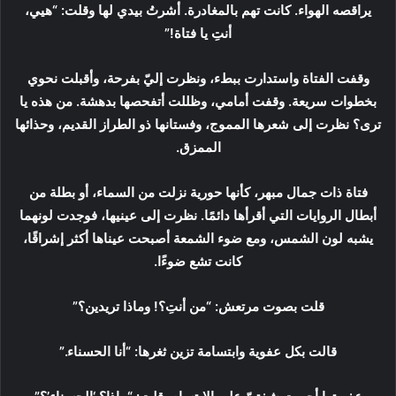
يراقصه الهواء. كانت تهم بالمغادرة. أشرتُ بيدي لها وقلت: “هيي،
أنتِ يا فتاة!”
وقفت الفتاة واستدارت ببطء، ونظرت إليّ بفرحة، وأقبلت نحوي
بخطوات سريعة. وقفت أمامي، وظللت أتفحصها بدهشة. من هذه يا
ترى؟ نظرت إلى شعرها المموج، وفستانها ذو الطراز القديم، وحذائها
الممزق.
فتاة ذات جمال مبهر، كأنها حورية نزلت من السماء، أو بطلة من
أبطال الروايات التي أقرأها دائمًا. نظرت إلى عينيها، فوجدت لونهما
يشبه لون الشمس، ومع ضوء الشمعة أصبحت عيناها أكثر إشراقًا،
كانت تشع ضوءًا.
قلت بصوت مرتعش: “من أنتِ؟! وماذا تريدين؟”
قالت بكل عفوية وابتسامة تزين ثغرها: “أنا الحسناء.”