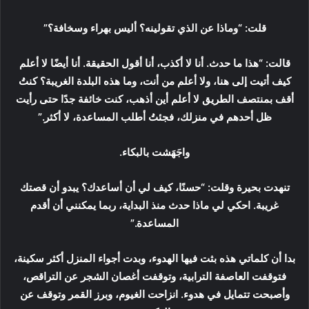
قلت: “وماذا عن الذي تقولينه؟ أليس بهراء وسخافة؟”
قالت: “هذا ما حدث. أنا لا أكذب، أنا أقول الحقيقة. أنا أيضًا لا أعلم
كيف أتيت إلى هنا، ولا أعلم من أنت، وما هذه البلدة الغريبة؟ كنتُ
أقف بمنتصف الطريق لا أعلم أين أذهب، كنت خائفة جدًا حتى رأيت
ظل أحدهم في منزلك، فجئتُ أطلب المساعدة، لا أكثر.”
واجَهَشت بالبكاء.
تنهدت بحيرة وقلت: “حسنًا، كيف لي أن أساعدك؟ يبدو أن قصتك
غريبة. احكي لي ماذا حدث منذ البداية، ربما يمكنني أن أقدم
المساعدة.”
بدا أن كلماتي هذه بثت فيها الهدوء، وبدت أجواء المنزل أكثر سكينة،
فتوقفت العاصفة الترابية، وتوقفت أغصان الشجر عن التراقص،
وأصبحت تتمايل في هدوء. انزاحت الغيوم، وبرز القمر وتوقف عن