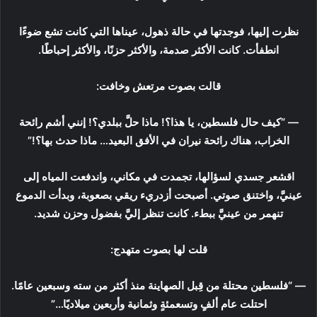
نظرت إليها، فوجدتها في حالة ذهول، عيناها التي كانت تشع ضوءًا
انطفأت. كانت الأكثر صدمة، والأكثر حزنًا، والأكثر إحباطًا.
قالت بصوت مرتعش وخافت:
— “كيف حال فلسطين، يا هذا؟! ماذا حلَّ ببلدي؟! إنني أشم رائحة
الخراب، هناك رائحة نيران في الأفق البعيد… ماذا حدث بها؟!”
اقشعر جسدي لسؤالها، تجمدت في مكاني، واندفعت المياه إلى
عينيَّ، واختنق صوتي. أصبحت أزدريء ريقي بصعوبة، وبدأت الدموع
تنهمر من عينيَّ ببطء. كانت تنظر إليَّ بفضول وحزن شديد.
قلت لها بصوت متهدج:
— “فلسطين محتلة من قِبل الصهاينة منذ أكثر من سته وسبعين عامًا.
احتلت عام ألفٍ وتسعمئةٍ وثمانية وأربعين ميلاديًا…”