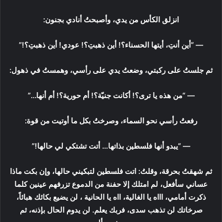
انزلق الكأس من يدي، وأصبحتُ أنادي بجنون:
— “أين أنتِ، أيتها الحسناء؟! أين ذهبتِ؟! عودي! أين ذهبتِ؟!”
ثم جلستُ على ركبتي، وضعتُ يدي على رأسي، وهمستُ في ذهول:
— “من هذه يا ترى؟! أكانت جنيّة؟! أم حورية؟! أم أنها…”
رفعتُ رأسي نحو السماء، وصرختُ بكل ما أوتيت من قوة:
— “يبدو أنها فلسطين بذاتها… أتت تشتكي لي حالها!”
ثم شهقتُ بحرقة، وقلتُ: اتت فلسطين لتبكيني حالها، وإن بكت ماذا
عساني سأفعل، لم امتلك إلا حفنة من الدموع تزرفهم عينين كلما
ذكرت أمامي، اااه يا الغالية، ااه يا الحانية ، لن يضيع بكائك هبائاً،
صرخاتك لن تذهب سدى، فربك يعلم. لن يدوم الحال بإذنه، ثم