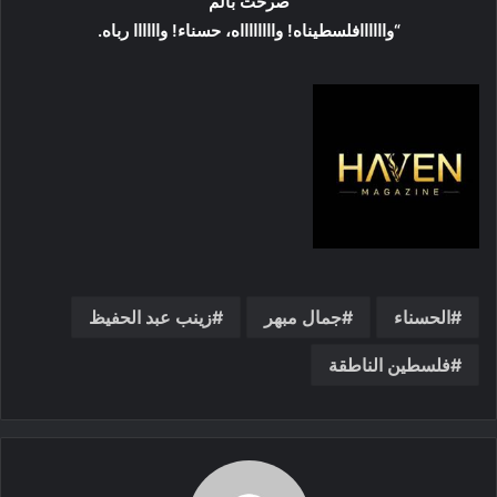
صرخت بألم
“واااااافلسطيناه! وااااااااه، حسناء! واااااا رباه.
الحسناء
جمال مبهر
زينب عبد الحفيظ
فلسطين الناطقة