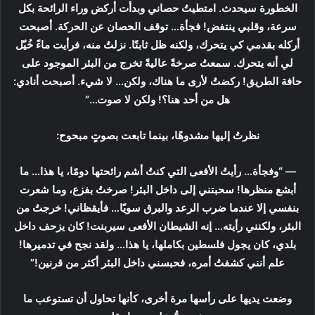
الخطورة سيحدث. امتطيتُ حصاني وبدأت أركض وراء الرائحة بكل
سرعة، وقلبي ينتفض! فجأة… توقف الحصان عن الحركة. أصبحت
أركله بقدمي كي يتحرك، ولكنه ظل ثابتًا. نزلتُ منه، فرأيت ماءً خُيّل
لي أنه يتحرك. سمعتُ صرخةً عاليةً تخرج من البئر الموجود على
حافة الطريق! ركضتُ لأرى ما هناك، ولكن… لا شيء. أصبحت أنادي:
هل من أحد هنا؟! ولكن لا صوت…”
نظرتُ إليها مشدوهًا، بينما تابعت بصوتٍ مبحوح:
— “وفجأة… رأيتُ الأفعى التي كنتُ أشم رائحتها دومًا، يا هذا… ما
أبشع منظرها! سحبتني إلى داخل البئر! صرختُ بفزع، وما شعرت
بنفسي إلا عندما ضرب الرعد والبرق سويًا… فأيقظاني! خرجتُ من
البئر، ولكنني رأيته… إنه الشيطان الأفعى سيربنت! كان يزحف داخل
بلدي، كان يجول فلسطين بكاملها، يا هذا… ولقد نجح في تدميرها!
علم أنني كشفتُ أمره، فحبسني داخل البئر أكثر من قرنين!”
وضعت يديها على رأسها مرة أخرى، كأنها تحاول أن تستوعب ما