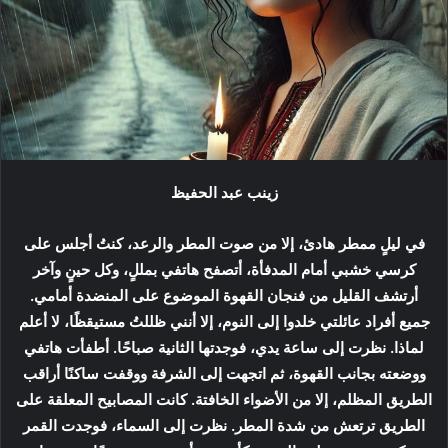
ي
د
ا
إ
ل
ك
ت
ر
زينب عبد الحفيظ
و
ن
في ليلٍ ممطر هادئ، إلا من صوت المطر والرعد، كنتُ أجلس على
ي
ا
كرسي خشبي أمام المدفأة، أتصفح هاتفي بمللٍ، وكل حينٍ وآخر
أرتشف القليل من فنجان القهوة الموضوع على المنضدة أمامي.
جميع أفراد عائلتي خلدوا إلى النوم، إلا أنني ظللتُ مستيقظًا، لا أعلم
لماذا. نظرت إلى ساعة يدي، فوجدتها الثانية صباحًا. أطفأت هاتفي
ووضعته بجانب القهوة، ثم اتجهت إلى الشرفة ووقفت ساكنًا أراقب
الطريق المظلم، إلا من الأضواء الخافتة. كانت المصابيح المعلقة على
الطريق ترتعش من شدة المطر. نظرت إلى السماء، فوجدت القمر