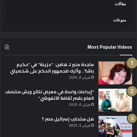
مقالات
منوعات
Most Popular Videos
ماجدة منير لـ هافن: “حزينة” في “حكيم
باشا”.. وأترك للجمهور الحكم على شخصيتي
فبراير 6, 2025
“إبداعات واعدة في معرض نتائج ورش منتصف
العام بقصر ثقافة الأنفوشي”
فبراير 6, 2025
هل ستحارب إسرائيل مصر ؟
فبراير 5, 2025