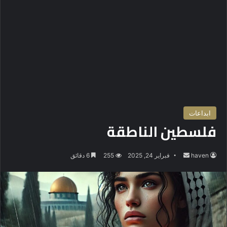
ابداعات
فلسطين الناطقة
haven
أ
فبراير 24, 2025
255
6 دقائق
ر
س
ل
ب
ر