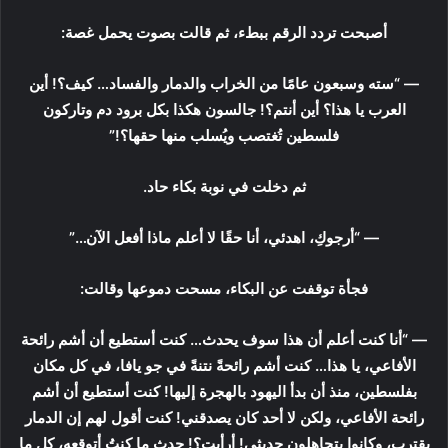
أصبحت تردد الرقم ببطء، ثم قالت بصوت يحمل غصة:
— “سته وسبعون عامًا من الخراب والدمار والفساد… كيف؟! أين
العرب يا هذا؟ أين أنتم؟! جالسون هكذا بكل برود دم وتاركون
فلسطين تُغتصب ويُسلب منها حقها؟!”
ثم دخلت في نوبة بكاء حاد.
— “أرجوكِ، اهدئي، أنا حقًا لا أعلم ماذا أفعل الآن…”
فجأة توقفت عن البكاء، مسحت دموعها وقالت:
— “أنا كنت أعلم أن هذا سوف يحدث… كنت أستطيع أن أشم رائحة
الأفاعي، يا هذا… كنت أشم رائحةً نتنةً في جو يافا، في كل مكان
بفلسطين، منذ أن بدأ اليهود بالهجرة إليها! كنت أستطيع أن أشم
رائحة الأفاعي، ولكن لا أحد كان يصدقني! كنت أقول لهم إن الدمار
يقترب، وكانوا يتجاهلون حديثي! أرأيت؟! حدث ما كنتُ أتوقعه، كل ما