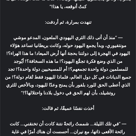
كنتُ أتوقعه، يا هذا!”
تنهدت بمرارة، ثم أردفت:
— “منذ أن أتى ذلك الثري اليهودي الملعون، المدعو موشي
مونتفيوري، وبدأ يجمع اليهود حوله، وكانت بريطانيا تساعد هؤلاء
اليهود في الهجرة إلى دولتنا بحجة أنها أرض الميعاد! ما هذا الهراء؟!
من الذي وضع فكرة تجمُّع اليهود؟! ما هذه السخافة؟! أيُوجد
للمسلمين دولة واحدة تجمعهم؟! أم للمسيحيين دولة واحدة؟! تجد
جميع الديانات في كل دول العالم، فلماذا لليهود فقط تُقام دولة؟! من
الذي أعطى الحق للورد بلفور بأن يمنح وعدًا لليهود، وبالأخص للثري
روتشيلد، بأن لهم الحق في دخول بلادنا واحتلالها؟!”
أخذت نفسًا عميقًا، ثم قالت:
— “في تلك الليلة… شممتُ رائحةً نتنة كادت أن تخنقني… كانت
رائحة الأفعى ذاتها، مع نيران… أحسست أن هناك أمرًا في غاية