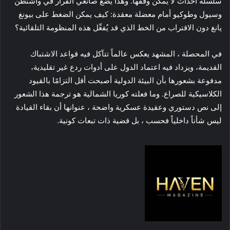
سلسلة أحداث لا يمكن وقفها. وهذا يضع صانعي القرار في واشنطن
وسيول وطوكيو أمام معضلة معقدة: كيف يمكن الضغط على بيونغ
يانغ دون الاقتراب من الخط الذي قد يُفعِّل هذه المنظومة التلقائية؟
في المحصلة ، المشهد يعكس عالماً تتآكل فيه قواعد الاشتباك
القديمة، ويزداد فيه اعتماد الدول على أدوات ردع غير تقليدية،
مدفوعة بشعورها بأن البيئة الدولية أصبحت أقل التزامًا بالقيود
الكلاسيكية للصراع. وما فعلته كوريا الشمالية هو ترجمة هذا الشعور
إلى نص دستوري وعقيدة عسكرية واضحة ، عنوانها أن بقاء القيادة
ليس شأناً داخلياً فحسب ، بل قضية ذات تبعات كونية.