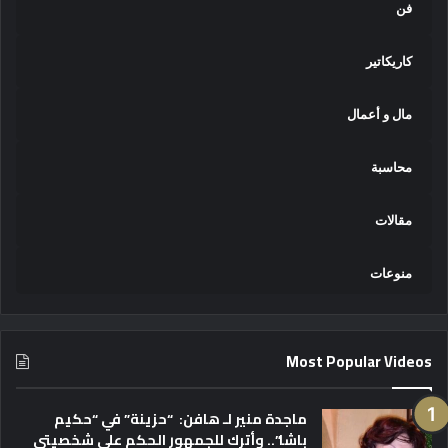
ع
فن
ر
ب
كاريكاتير
م
ا
ل
مال و أعمال
ج
د
محاسبة
ي
د
ة
مقالات
منوعات
Most Popular Videos
ماجدة منير لـ هافن: “حزينة” في “حكيم
باشا”.. وأترك للجمهور الحكم على شخصيتي