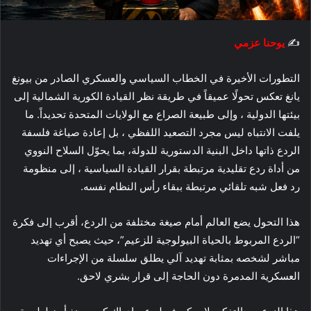
ت
ر
✍️
يوحنا عزمي
و
ن
التطورات الأخيرة في الخطاب السياسي والعسكري الصادر من بيونغ
ي
ا
يانغ تعكس تحولًا عميقاً في طريقة نظر القيادة الكورية الشمالية إلى
بيئتها الدولية ، وإلى طبيعة الصراع مع الولايات المتحدة تحديداً. ما
يلفت الانتباه ليس مجرد التصعيد اللفظي ، بل إعادة صياغة فلسفة
الردع ذاتها داخل البنية الدستورية للدولة، بما يحوّل السلاح النووي
من أداة ردع تقليدية مرتبطة بقرار القيادة السياسية ، إلى منظومة
رد فعل شبه تلقائي مرتبطة ببقاء رأس النظام نفسه.
هذا التحول يضع العالم أمام صيغة مختلفة من الردع، أقرب إلى فكرة
“الردع المربوط بالحياة البيولوجية للزعيم”، حيث يصبح أي تهديد
مباشر لشخصه بمثابة تهديد آلي يطلق سلسلة من الإجراءات
العسكرية المدمرة دون الحاجة إلى قرار بشري لاحق.