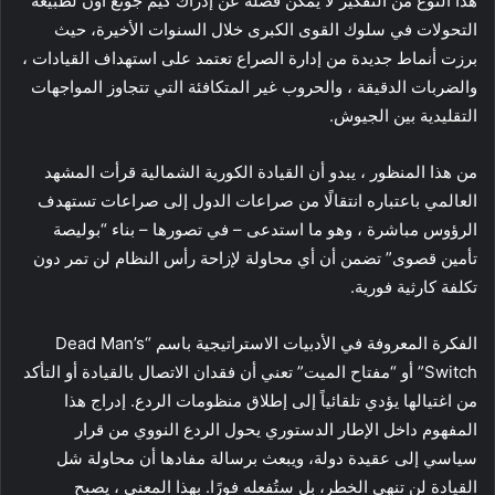
هذا النوع من التفكير لا يمكن فصله عن إدراك كيم جونغ أون لطبيعة
التحولات في سلوك القوى الكبرى خلال السنوات الأخيرة، حيث
برزت أنماط جديدة من إدارة الصراع تعتمد على استهداف القيادات ،
والضربات الدقيقة ، والحروب غير المتكافئة التي تتجاوز المواجهات
التقليدية بين الجيوش.
من هذا المنظور ، يبدو أن القيادة الكورية الشمالية قرأت المشهد
العالمي باعتباره انتقالًا من صراعات الدول إلى صراعات تستهدف
الرؤوس مباشرة ، وهو ما استدعى – في تصورها – بناء “بوليصة
تأمين قصوى” تضمن أن أي محاولة لإزاحة رأس النظام لن تمر دون
تكلفة كارثية فورية.
الفكرة المعروفة في الأدبيات الاستراتيجية باسم “Dead Man’s
Switch” أو “مفتاح الميت” تعني أن فقدان الاتصال بالقيادة أو التأكد
من اغتيالها يؤدي تلقائياً إلى إطلاق منظومات الردع. إدراج هذا
المفهوم داخل الإطار الدستوري يحول الردع النووي من قرار
سياسي إلى عقيدة دولة، ويبعث برسالة مفادها أن محاولة شل
القيادة لن تنهي الخطر، بل ستُفعله فورًا. بهذا المعنى ، يصبح