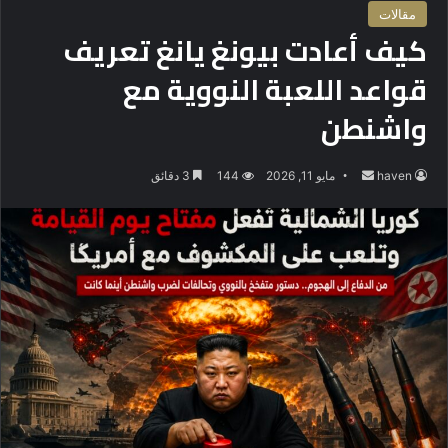
مقالات
كيف أعادت بيونغ يانغ تعريف
قواعد اللعبة النووية مع
واشنطن
haven
أ
مايو 11, 2026
144
3 دقائق
ر
س
ل
ب
ر
ي
د
ا
إ
ل
ك