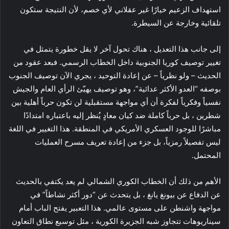
استهداف الزعيم خيارًا غير عقلاني لأي خصم، لأن النتيجة ستكون
تلقائية وخارجة عن السيطرة.
إلى جانب هذا التعديل ، هناك تحول آخر لا يقل خطورة يتمثل في
تغيير توصيف كوريا الجنوبية داخل الخطاب الرسمي. فبعد عقود من
الحديث – ولو نظرياً – عن إعادة التوحيد ، يجري الآن توصيف الجنوب
بوصفه “العدو الأكثر عدائية”، وهو توصيف يهيّئ الرأي العام والجيش
نفسياً وفكرياً لفكرة أن أي مواجهة مستقبلية لن تكون حرباً أهلية بين
شطرين ، بل حرباً كاملة ضد كيان معادٍ يُنظر إليه باعتباره امتدادًا
مباشرًا للوجود العسكري الأمريكي في المنطقة. هذا التغيير في اللغة
ليس تفصيلاً رمزياً، بل جزء من إعادة تعريف مسرح العمليات
المحتمل.
الأهم من ذلك أن الخطاب الكوري الشمالي لم يعد يكتفي بالحديث
عن الدفاع عن بيونغ يانغ ، بل يتحدث عن “دور أكثر نشاطاً” في
مواجهة واشنطن على مستوى عالمي. هذا التعبير يفتح الباب أمام
سيناريوهات تتجاوز شبه الجزيرة الكورية ، مثل توسيع نطاق التعاون