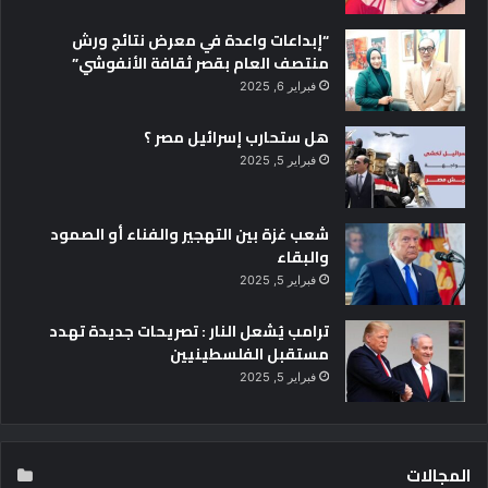
ر
ئ
“إبداعات واعدة في معرض نتائج ورش
ي
منتصف العام بقصر ثقافة الأنفوشي”
س
فبراير 6, 2025
ج
ا
هل ستحارب إسرائيل مصر ؟
م
فبراير 5, 2025
ع
ة
ا
شعب غزة بين التهجير والفناء أو الصمود
ل
والبقاء
ق
ا
فبراير 5, 2025
ه
ترامب يُشعل النار : تصريحات جديدة تهدد
ر
مستقبل الفلسطينيين
ة
ي
فبراير 5, 2025
ش
ا
ر
ك
المجالات
ف