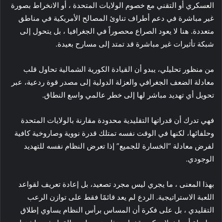
العسكري أو التقني مع خصوم الولايات المتحدة ، أو الانخراط بصورة
غير مباشرة في دعم أطراف تناوئ المصالح الأمريكية في مناطق
متعددة. هنا لا يعود الصراع محصوراً في الجغرافيا ، بل يتحول إلى
شبكة تأثيرات غير مباشرة قد تمتد إلى مسارح بعيدة.
من منظور تحليلي، يبدو أن القيادة الكورية الشمالية تحاول قلب
معادلة الضعف الجغرافي والعزلة الدولية إلى مصدر قوة ردعية، عبر
تحويل أي تهديد مباشر لها إلى خطر عالمي واسع النطاق.
فهي تدرك أن قدراتها التقليدية محدودة مقارنة بالولايات المتحدة
وحلفائها، لكنها في الوقت نفسه تمتلك قدرة نووية وصاروخية كافية
لفرض معادلة “الخسارة للجميع” إذا تعرض النظام نفسه للتهديد
الوجودي.
بهذا المعنى ، ما يجري ليس مجرد تصعيد، بل إعادة تعريف لقواعد
اللعبة الاستراتيجية. الردع لم يعد قائمًا فقط على توازن الرعب
التقليدي ، بل على فكرة أن المساس برأس النظام يساوي إطلاق