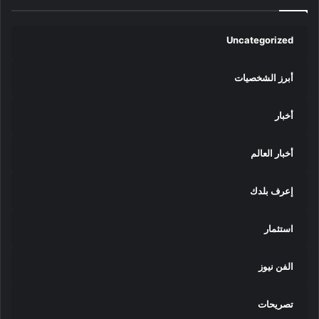
ي
ا
Uncategorized
ف
ت
ت
أبرز الشخصيات
ا
ح
أخبار
ا
ل
م
أخبار العالم
ق
ر
إعرف بلدك
ا
ل
ج
استثمار
د
ي
الفن نيوز
د
ل
ج
تصريحات
ا