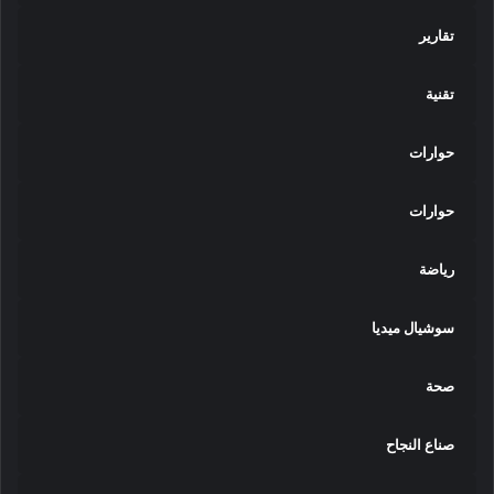
م
تقارير
ع
ة
"
تقنية
س
ن
حوارات
ج
و
ر
حوارات
"
ب
م
رياضة
د
ي
سوشيال ميديا
ن
ة
ب
صحة
ر
ج
صناع النجاح
ا
ل