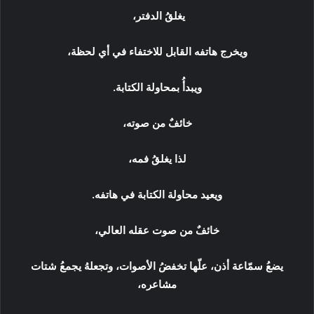
يغلقُ الدفتر،
ويخرج هاتفه القابل للاختفاء في أي لحظة،
ويبدأُ بمحاولة الكتابة.
خائفٌ من صوته،
لذا يغلقُ فمه،
ويعيد محاولة الكتابة في هاتفه.
خائفٌ من صوت عقله العالي،
يضعُ سمّاعة أذن، علّها تخفضُ الأصوات، وتجعلهُ يجمعُ شتات
مشاعره،