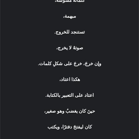
كلماته مشوشة،
مبهمة،
تستنجد للخروج.
صوتهُ لا يخرج،
وإن خرجَ، خرجَ على شكلِ كلمات.
هكذا اعتاد،
اعتاد على التعبير بالكتابة.
حينَ كان يغضبُ وهو صغير،
كان ليفتحَ دفترًا، ويكتب