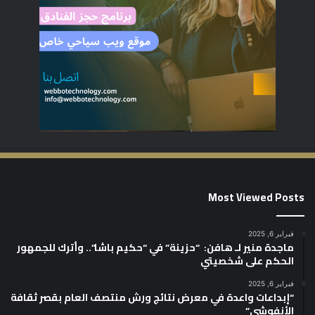
Most Viewed Posts
فبراير 6, 2025
ماجدة منير لـ هافن: “حزينة” في “حكيم باشا”.. وأترك للجمهور
الحكم على شخصيتي
فبراير 6, 2025
“إبداعات واعدة في معرض نتائج ورش منتصف العام بقصر ثقافة
الأنفوشي”