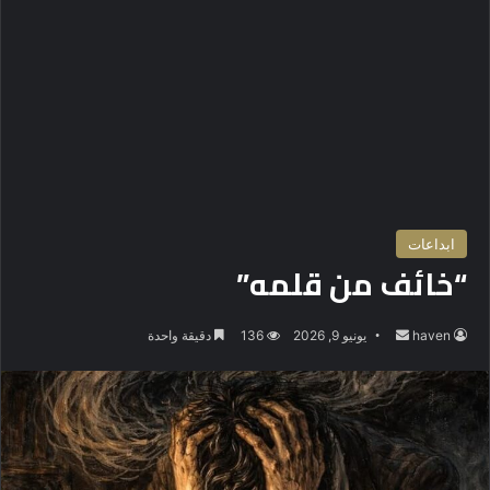
ابداعات
“خائف من قلمه”
haven
أ
يونيو 9, 2026
136
دقيقة واحدة
ر
س
ل
ب
ر