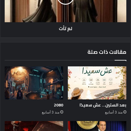
لم تأت
مقالات ذات صلة
بعد الستين… عش سعيدًا
2080
منذ 3 أسابيع
منذ 3 أسابيع