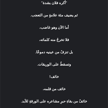
“أكره فلان بشدة”
ثم يضيف مئة علامةٍ من التعجب.
أما الآن وهو غاضب،
فلا تخرجُ منه كلماته،
بل تنزفُ من عينيه دموعًا.
وتسقطُ على الوريقات.
خائف!
خائف من قلمه،
خائفٌ من بقاءِ حبرِ مشاعره على الورقةِ للأبد.