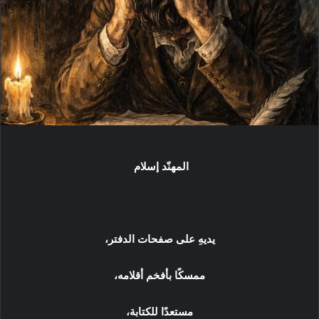
ي
د
ا
إ
ل
ك
ت
ر
و
ن
المهنّد إسلام
ي
ا
يديهِ على صفحات الدفتر،
ممسكًا بأفخم أقلامه،
مستعدًا للكتابة،