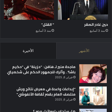
حين غادر الصقر
” القتل”
منذ 3 أسابيع
منذ 3 أسابيع
الأشهر
الأخيرة
ماجدة منير لـ هافن: “حزينة” في “حكيم
باشا”.. وأترك للجمهور الحكم على شخصيتي
فبراير 6, 2025
“إبداعات واعدة في معرض نتائج ورش
منتصف العام بقصر ثقافة الأنفوشي”
فبراير 6, 2025
هل ستحارب إسرائيل مصر ؟