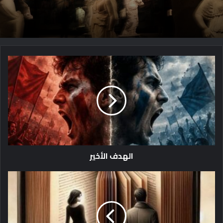
ا
ل
ه
د
ف
ا
ل
أ
خ
الهدف الأخير
ي
ر
ل
م
ت
أ
ت