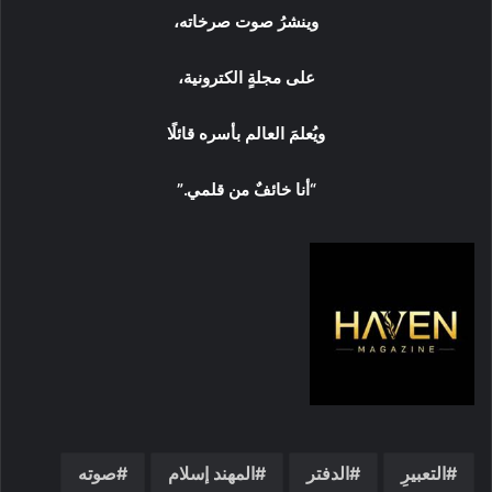
وينشرُ صوت صرخاته،
على مجلةٍ الكترونية،
ويُعلمَ العالم بأسره قائلًا
“أنا خائفٌ من قلمي.”
التعبيرِ
الدفتر
المهند إسلام
صوته