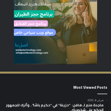
Most Viewed Posts
فبراير 6, 2025
ماجدة منير لـ هافن: “حزينة” في “حكيم باشا”.. وأترك للجمهور
الحكم على شخصيتي