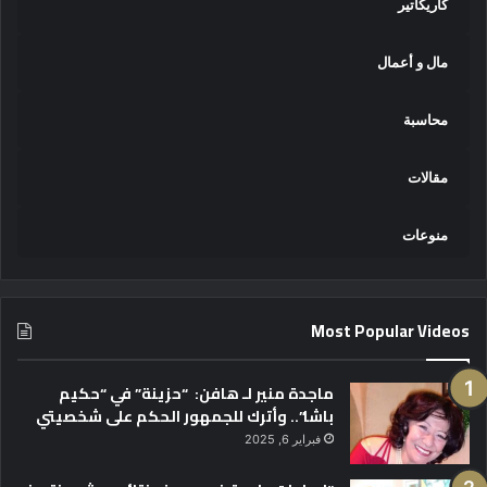
كاريكاتير
مال و أعمال
محاسبة
مقالات
منوعات
Most Popular Videos
ماجدة منير لـ هافن: “حزينة” في “حكيم
باشا”.. وأترك للجمهور الحكم على شخصيتي
فبراير 6, 2025