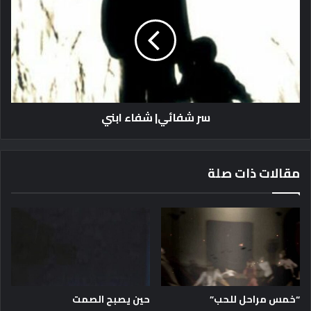
ش
ف
ا
ئ
ي
|
ش
سر شفائي| شفاء ابني
ف
ا
ء
ا
مقالات ذات صلة
ب
ن
ي
“خمس مراحل للحب”
حين يصبح الصمت