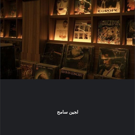
ي
د
ا
إ
ل
ك
ت
ر
و
ن
ي
ا
لجين سامح