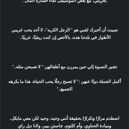
بحريتي، مع بعض الموسيقى لقاء خسارة المال..
نسيت أن أخبرك لقبي هو ” الرجل الكريه”، لا أحد يحب غريبي
الأطوار في بلدتنا هذه، بالأخص إن كنت ريفيًا، عربيًا..
تشير النسوة إلي حين يمررن مع أطفالهن ” لا تصبحن مثله..”
أكمل الجملة دونًا عنهن :” لا تصبح رجلًا يحب الحياة، هذا ما يكرهه
الجميع..”
اصطدم مرارًا وتكرارًا بحقيقة أنني وحيد، وحيد لكن معي مايكل،
وميادة الحناوي، وأم كلثوم، جاستن بيبر، ولانا ديل راي