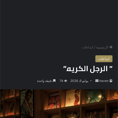
الرئيسية
/
ابداعات
ابداعات
” الرجل الكريه.”
haven
أ
يوليو 6, 2026
74
دقيقة واحدة
ر
س
ل
ب
ر