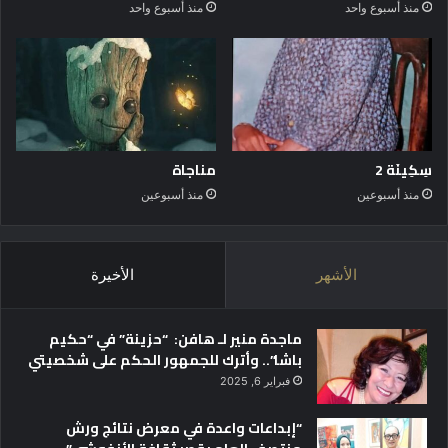
منذ أسبوع واحد
منذ أسبوع واحد
سِكِينَة 2
مناجاة
منذ أسبوعين
منذ أسبوعين
الأشهر
الأخيرة
ماجدة منير لـ هافن: “حزينة” في “حكيم
باشا”.. وأترك للجمهور الحكم على شخصيتي
فبراير 6, 2025
“إبداعات واعدة في معرض نتائج ورش